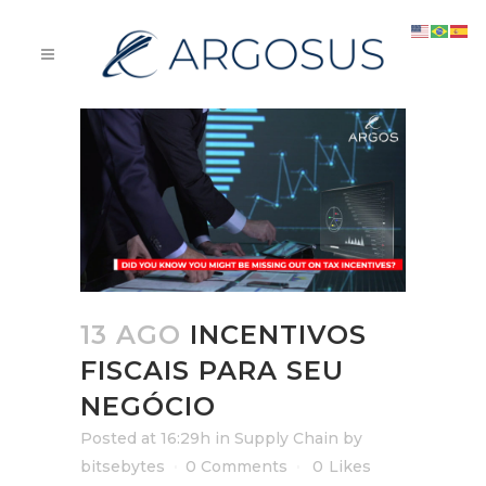
13 AGO
INCENTIVOS
FISCAIS PARA SEU
NEGÓCIO
Posted at 16:29h
in
Supply Chain
by
bitsebytes
0 Comments
0
Likes