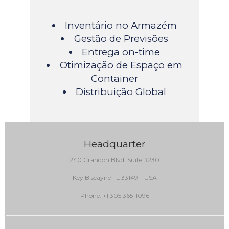
Inventário no Armazém
Gestão de Previsões
Entrega on-time
Otimização de Espaço em
Container
Distribuição Global
Headquarter
240 Crandon Blvd. Suite #230
Key Biscayne FL 33149 – USA
Phone: +1 305 365-1096