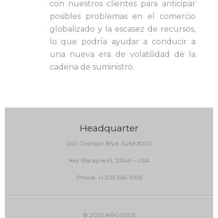
con nuestros clientes para anticipar
posibles problemas en el comercio
globalizado y la escasez de recursos,
lo que podría ayudar a conducir a
una nueva era de volatilidad de la
cadena de suministro.
Headquarter
240 Crandon Blvd. Suite #230
Key Biscayne FL 33149 – USA
Phone: +1 305 365-1096
© 2022 ARGOSUS