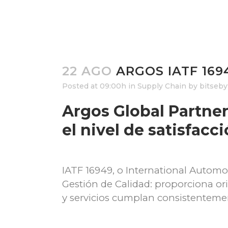
22 AGO
ARGOS IATF 169
Posted at 09:00h
in
Supply Chain
by
bitseby
Argos Global Partner
el nivel de satisfacci
IATF 16949, o International Automo
Gestión de Calidad: proporciona o
y servicios cumplan consistentement