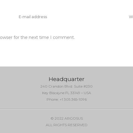
rowser for the next time I comment.
Headquarter
240 Crandon Blvd. Suite #230
Key Biscayne FL 33149 – USA
Phone: +1 305 365-1096
© 2022 ARGOSUS
ALL RIGHTS RESERVED