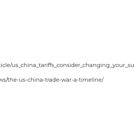
icle/us_china_tariffs_consider_changing_your_s
ws/the-us-china-trade-war-a-timeline/