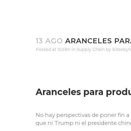
13 AGO
ARANCELES PAR
Posted at 15:59h
in
Supply Chain
by
bitsebyt
Aranceles para prod
No hay perspectivas de poner fin a
que ni Trump ni el presidente chino